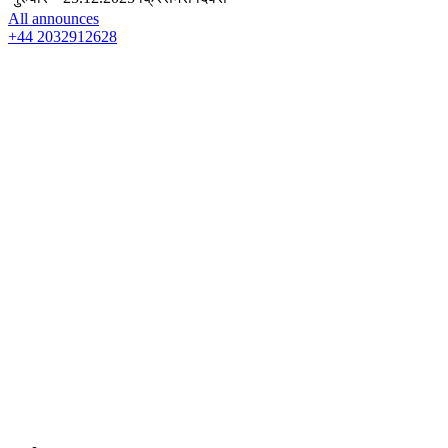
All announces
+44 2032912628