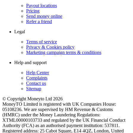
Payout locations
Pricing
Send money online
Refer a friend
Legal
Terms of service
Privacy & Cookies policy
Marketing campaign terms & conditions
Help and support
Help Center
Complaints
Contact us
Sitemap
© Copyright Moneyto Ltd 2026
MoneyTO Limited is registered with UK Companies House:
05108236. We are supervised by HM Revenue & Customs
(HMRC) under the Money Laundering Regulations:
XTML00000103733 and regulated by the UK Financial Conduct
Authority (FCA) as an authorised payment institution: 537811.
Registered address: 25 Cabot Square, E14 4QZ, London, United