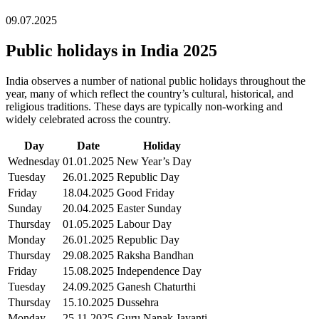
09.07.2025
Public holidays in India 2025
India observes a number of national public holidays throughout the
year, many of which reflect the country’s cultural, historical, and
religious traditions. These days are typically non-working and
widely celebrated across the country.
Day
Date
Holiday
Wednesday
01.01.2025
New Year’s Day
Tuesday
26.01.2025
Republic Day
Friday
18.04.2025
Good Friday
Sunday
20.04.2025
Easter Sunday
Thursday
01.05.2025
Labour Day
Monday
26.01.2025
Republic Day
Thursday
29.08.2025
Raksha Bandhan
Friday
15.08.2025
Independence Day
Tuesday
24.09.2025
Ganesh Chaturthi
Thursday
15.10.2025
Dussehra
Monday
25.11.2025
Guru Nanak Jayanti